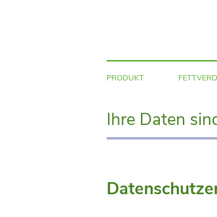
Direkt
zum
Inhalt
PRODUKT
FETTVER
Ihre Daten sind
Datenschutze