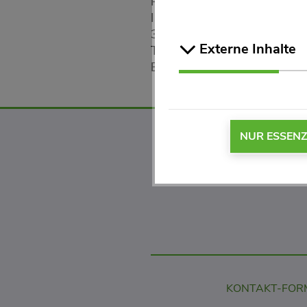
PR-Abteilung
Isselhorster Straße 260
33334 Gütersloh
Externe Inhalte
Tel: 05241/403 430
E-Mail:
presse(at)quiris(dot)
NUR ESSENZ
KONTAKT-FOR