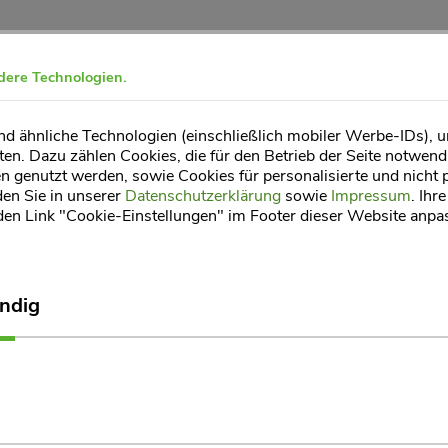
dere Technologien.
 ähnliche Technologien (einschließlich mobiler Werbe-IDs), u
en. Dazu zählen Cookies, die für den Betrieb der Seite notwendi
(curren
DAUUNG
WISSENSCHAFT
SERVICE
 genutzt werden, sowie Cookies für personalisierte und nicht 
den Sie in unserer
Datenschutzerklärung
sowie
Impressum
. Ihr
 den Link "Cookie-Einstellungen" im Footer dieser Website anpa
ndig
umsredakteur und möchten über Hepacyn
berichten? Das 
®
- und Bildmaterial zusammen. Melden Sie sich einfach per
n uns auf den Austausch mit Ihnen!