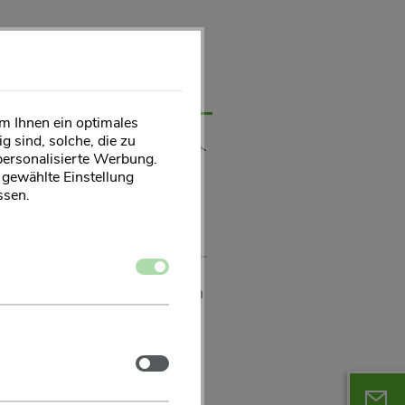
m Ihnen ein optimales
g sind, solche, die zu
t)
NEWS
personalisierte Werbung.
e gewählte Einstellung
ssen.
Zustimmen
freut uns sehr! Gerne stellen
 E-Mail bei uns oder rufen
Zustimmen