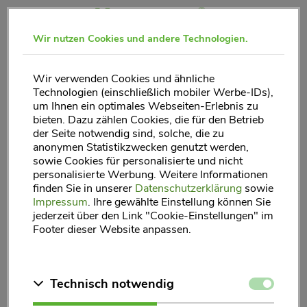
Direkt
zum
Wir nutzen Cookies und andere Technologien.
Inhalt
Wir verwenden Cookies und ähnliche
Häufige Fragen – FAQs
Technologien (einschließlich mobiler Werbe-IDs),
um Ihnen ein optimales Webseiten-Erlebnis zu
bieten. Dazu zählen Cookies, die für den Betrieb
der Seite notwendig sind, solche, die zu
Fragen zum Produkt
anonymen Statistikzwecken genutzt werden,
sowie Cookies für personalisierte und nicht
personalisierte Werbung. Weitere Informationen
finden Sie in unserer
Datenschutzerklärung
sowie
Impressum
. Ihre gewählte Einstellung können Sie
Was ist Hepacyn
?
®
jederzeit über den Link "Cookie-Einstellungen" im
Footer dieser Website anpassen.
Für wen eignet sich Hepacyn
?
®
Zustimmen
Technisch notwendig