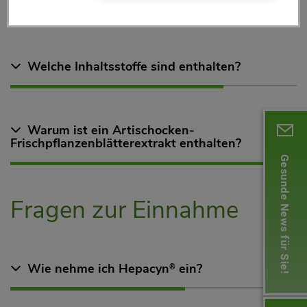
Inhaltsstoffen
Welche Inhaltsstoffe sind enthalten?
Warum ist ein Artischocken-
Frischpflanzenblätterextrakt enthalten?
Gesunde News für Sie!
Fragen zur Einnahme
Wie nehme ich Hepacyn
ein?
®