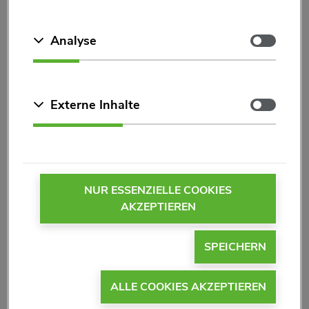
Welche Packungsgrößen gibt es?
Zustimmen
Analyse
Wie muss Hepacyn
aufbewahrt werden?
®
Zustimmen
Externe Inhalte
Welche Darreichungsformen gibt es?
NUR ESSENZIELLE COOKIES
AKZEPTIEREN
Wo kann ich Hepacyn
kaufen?
®
SPEICHERN
Fragen zu den
ALLE COOKIES AKZEPTIEREN